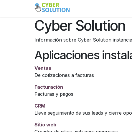
Ir al contenido
Inicio
Tienda
Ayuda
Cyber Solution
Información sobre Cyber Solution instanci
Aplicaciones insta
Ventas
De cotizaciones a facturas
Facturación
Facturas y pagos
CRM
Lleve seguimiento de sus leads y cierre op
Sitio web
Creador de sitios web para empresas