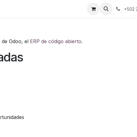
Cita
Contáctenos
+502 
a de Odoo, el
ERP de código abierto
.
ladas
ortunidades