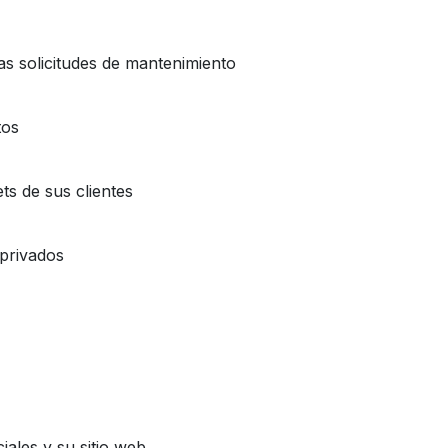
as solicitudes de mantenimiento
tos
ets de sus clientes
 privados
iales y su sitio web