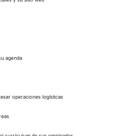
 su agenda
esar operaciones logísticas
reas
y el currículum de sus empleados