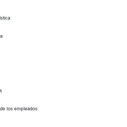
stica
ca
s
s de los empleados