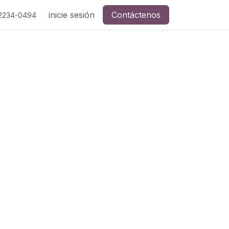
inicie sesión
Contáctenos
2234-0494